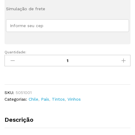
Simulação de frete
Quantidade:
VINHO
MOUNTAIN
GRAN
RESERVA
PINOT
NOIR
SKU:
5051001
750ML
Categorias:
Chile
,
País
,
Tintos
,
Vinhos
quantity
Descrição